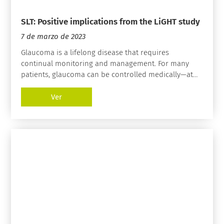
SLT: Positive implications from the LiGHT study
7 de marzo de 2023
Glaucoma is a lifelong disease that requires
continual monitoring and management. For many
patients, glaucoma can be controlled medically—at
least for a time—but the treatment is far from
perfect. Complications, side effects, and compliance
Ver
are common issues for those who rely on eye drops
to control IOP. Other barriers to medical treatment
include nonresponse to a medication, tachyphylaxis,
and financial burden.