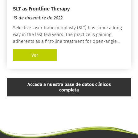
SLT as Frontline Therapy
19 de diciembre de 2022
Selective laser trabeculoplasty (SLT) has come a long
way in the last few years. The practice is gaining
adherents as a first-line treatment for open-angle
glaucoma for multiple reasons. And to give SLT a
boost and provide an uber-coherent overview of the
Ver
reasons in favor of SLT, Dr. Paul Singh spoke on its
behalf at ESCRS 2022 in Milan.
Acceda a nuestra base de datos clínicos
completa